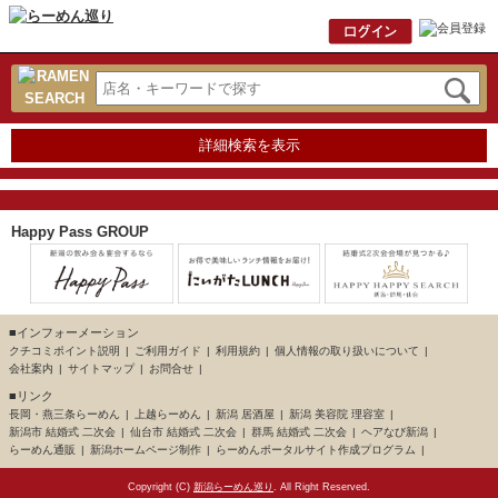
詳細検索を表示
Happy Pass GROUP
■インフォーメーション
クチコミポイント説明
ご利用ガイド
利用規約
個人情報の取り扱いについて
会社案内
サイトマップ
お問合せ
■リンク
長岡・燕三条らーめん
上越らーめん
新潟 居酒屋
新潟 美容院 理容室
新潟市 結婚式 二次会
仙台市 結婚式 二次会
群馬 結婚式 二次会
ヘアなび新潟
らーめん通販
新潟ホームページ制作
らーめんポータルサイト作成プログラム
Copyright (C)
新潟らーめん巡り
. All Right Reserved.