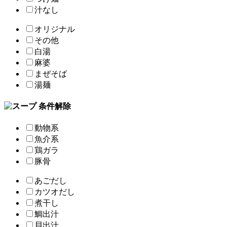
汁なし
オリジナル
その他
白湯
麻婆
まぜそば
湯麺
条件解除
動物系
魚介系
鶏ガラ
豚骨
あごだし
カツオだし
煮干し
鯛出汁
貝出汁