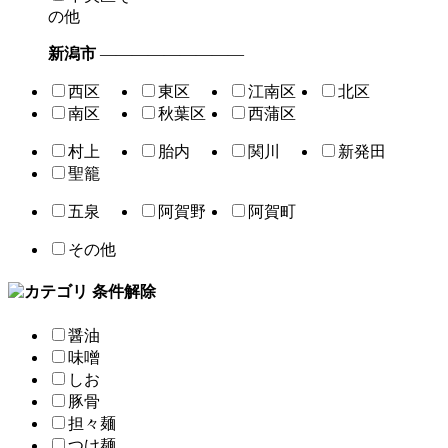
の他
新潟市
―――――――――
西区
東区
江南区
北区
南区
秋葉区
西蒲区
村上
胎内
関川
新発田
聖籠
五泉
阿賀野
阿賀町
その他
条件解除
醤油
味噌
しお
豚骨
担々麺
つけ麺