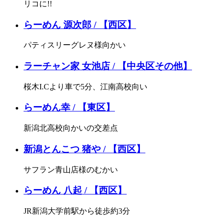
リコに!!
らーめん 源次郎 / 【西区】
パティスリーグレヌ様向かい
ラーチャン家 女池店 / 【中央区その他】
桜木I.Cより車で5分、江南高校向い
らーめん幸 / 【東区】
新潟北高校向かいの交差点
新潟とんこつ 猪や / 【西区】
サフラン青山店様のむかい
らーめん 八起 / 【西区】
JR新潟大学前駅から徒歩約3分