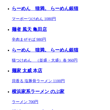
らーめん 猫満。 らーめん銀猫
マーボーつけめん 1080円
麺者 風天 亀田店
辛肉まぜそば 980円
らーめん 猫満。 らーめん銀猫
猫つけめん （並盛・大盛）各 960円
麺家 太威 本店
貝香る 塩豚骨ラーメン 1100円
横浜家系ラーメン のぶ家
ラーメン 700円