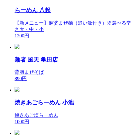
らーめん 八起
【新メニュー】麻婆まぜ麺（追い飯付き）※選べる辛
さ大・中・小
1200円
麺者 風天 亀田店
背脂まぜそば
890円
焼きあごらーめん 小池
焼きあご塩らーめん
1000円