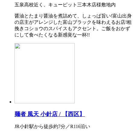
五泉高校近く、キューピット三本木店様敷地内
醤油とたまり醤油を煮詰めて、しょっぱ旨い!富山出身
の店主がアレンジした富山ブラックを味わえるお店!粗
挽きコショウのスパイスもアクセント。ご飯をおかず
にして食べたくなる新感覚な一杯!!
麺者 風天 小針店 / 【西区】
JR小針駅から徒歩約7分／R116沿い