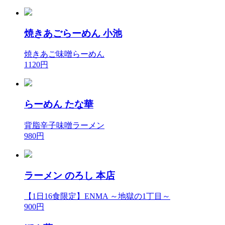
焼きあごらーめん 小池
焼きあご味噌らーめん
1120円
らーめん たな華
背脂辛子味噌ラーメン
980円
ラーメン のろし 本店
【1日16食限定】ENMA ～地獄の1丁目～
900円