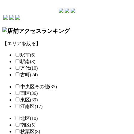
【エリアを絞る】
駅前(6)
駅南(8)
万代(10)
古町(24)
中央区その他(35)
西区(36)
東区(39)
江南区(17)
北区(10)
南区(5)
秋葉区(8)