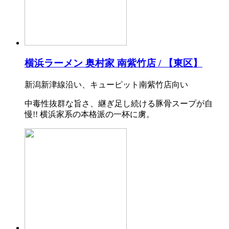
横浜ラーメン 奥村家 南紫竹店 / 【東区】
新潟新津線沿い、キューピット南紫竹店向い
中毒性抜群な旨さ、継ぎ足し続ける豚骨スープが自
慢!! 横浜家系の本格派の一杯に虜。