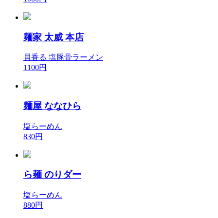
麺家 太威 本店
貝香る 塩豚骨ラーメン
1100円
麺屋 ななひら
塩らーめん
830円
ら麺 のりダー
塩らーめん
880円