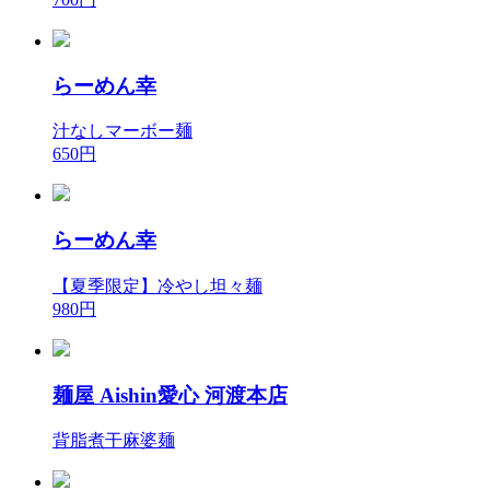
らーめん幸
汁なしマーボー麺
650円
らーめん幸
【夏季限定】冷やし坦々麺
980円
麺屋 Aishin愛心 河渡本店
背脂煮干麻婆麺