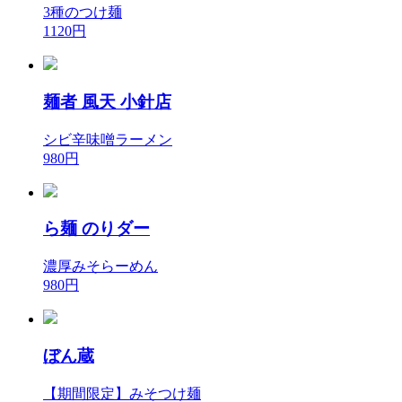
3種のつけ麺
1120円
麺者 風天 小針店
シビ辛味噌ラーメン
980円
ら麺 のりダー
濃厚みそらーめん
980円
ぼん蔵
【期間限定】みそつけ麺