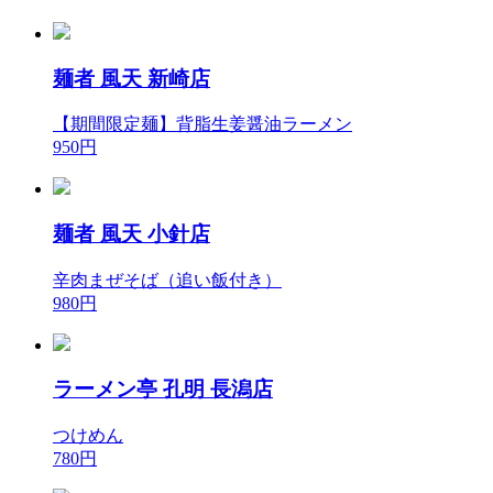
麺者 風天 新崎店
【期間限定麺】背脂生姜醤油ラーメン
950円
麺者 風天 小針店
辛肉まぜそば（追い飯付き）
980円
ラーメン亭 孔明 長潟店
つけめん
780円