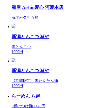
麺屋 Aishin愛心 河渡本店
海老寿久担々麺
新潟とんこつ 猪や
黒とんこつ
1000円
新潟とんこつ 猪や
【期間限定】黒たんたん麺
1200円
らーめん 八起
3種のつけ麺 1120円