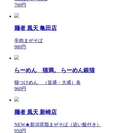
700円
麺者 風天 亀田店
辛肉まぜそば
980円
らーめん 猫満。 らーめん銀猫
猫つけめん （並盛・大盛）各
960円
麺者 風天 新崎店
NEW★新潟背脂まぜそば（追い飯付き）
950円