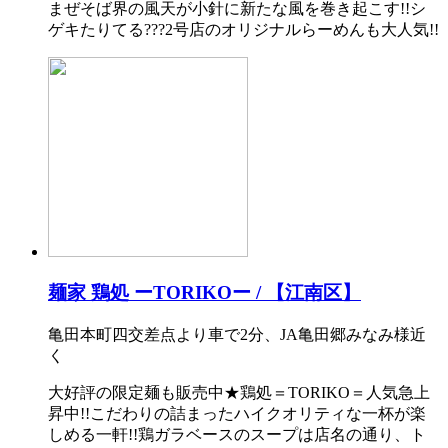
まぜそば界の風天が小針に新たな風を巻き起こす!!シ
ゲキたりてる???2号店のオリジナルらーめんも大人気!!
麺家 鶏処 ーTORIKOー / 【江南区】
亀田本町四交差点より車で2分、JA亀田郷みなみ様近く
大好評の限定麺も販売中★鶏処＝TORIKO＝人気急上
昇中!!こだわりの詰まったハイクオリティな一杯が楽
しめる一軒!!鶏ガラベースのスープは店名の通り、ト