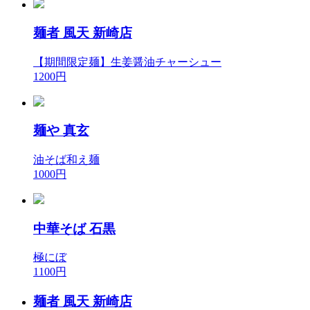
麺者 風天 新崎店
【期間限定麺】生姜醤油チャーシュー
1200円
麺や 真玄
油そば和え麺
1000円
中華そば 石黒
極にぼ
1100円
麺者 風天 新崎店