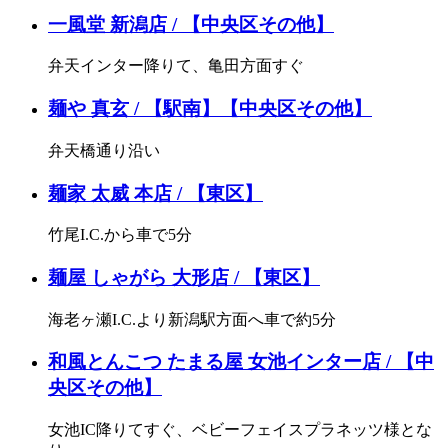
一風堂 新潟店 / 【中央区その他】
弁天インター降りて、亀田方面すぐ
麺や 真玄 / 【駅南】【中央区その他】
弁天橋通り沿い
麺家 太威 本店 / 【東区】
竹尾I.C.から車で5分
麺屋 しゃがら 大形店 / 【東区】
海老ヶ瀬I.C.より新潟駅方面へ車で約5分
和風とんこつ たまる屋 女池インター店 / 【中
央区その他】
女池IC降りてすぐ、ベビーフェイスプラネッツ様となり