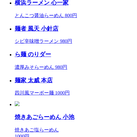
横浜ラーメン 心一家
とんこつ醤油らーめん 800円
麺者 風天 小針店
シビ辛味噌ラーメン 980円
ら麺 のりダー
濃厚みそらーめん 980円
麺家 太威 本店
四川風マーボー麺 1000円
焼きあごらーめん 小池
焼きあご塩らーめん
1000円