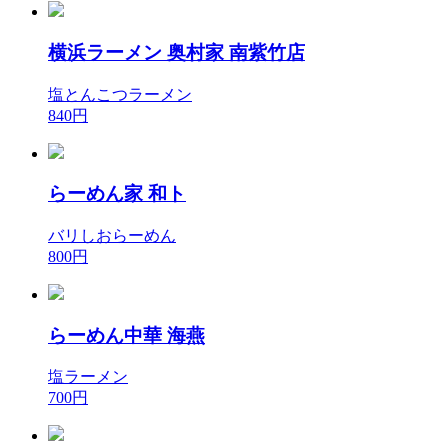
横浜ラーメン 奥村家 南紫竹店
塩とんこつラーメン
840円
らーめん家 和ト
バリしおらーめん
800円
らーめん中華 海燕
塩ラーメン
700円