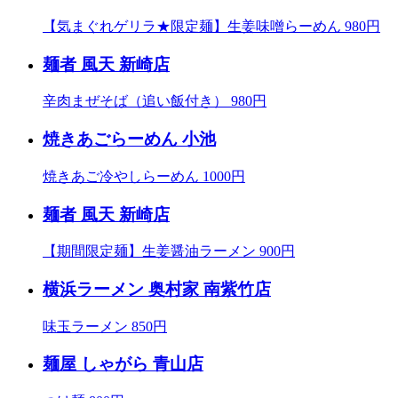
【気まぐれゲリラ★限定麺】生姜味噌らーめん 980円
麺者 風天 新崎店
辛肉まぜそば（追い飯付き） 980円
焼きあごらーめん 小池
焼きあご冷やしらーめん 1000円
麺者 風天 新崎店
【期間限定麺】生姜醤油ラーメン 900円
横浜ラーメン 奥村家 南紫竹店
味玉ラーメン 850円
麺屋 しゃがら 青山店