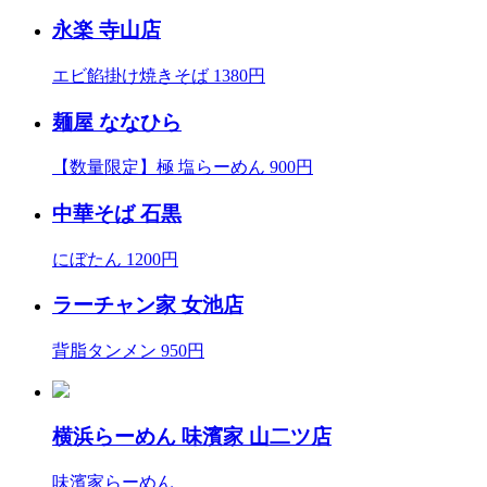
永楽 寺山店
エビ餡掛け焼きそば 1380円
麺屋 ななひら
【数量限定】極 塩らーめん 900円
中華そば 石黒
にぼたん 1200円
ラーチャン家 女池店
背脂タンメン 950円
横浜らーめん 味濱家 山二ツ店
味濱家らーめん