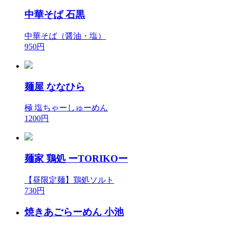
中華そば 石黒
中華そば（醤油・塩）
950円
麺屋 ななひら
極 塩ちゃーしゅーめん
1200円
麺家 鶏処 ーTORIKOー
【昼限定麺】鶏処ソルト
730円
焼きあごらーめん 小池