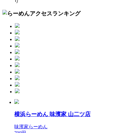
横浜らーめん 味濱家 山二ツ店
味濱家らーめん
700円