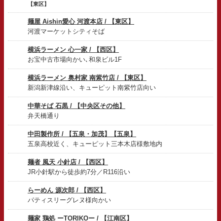
【東区】
麺屋 Aishin愛心 河渡本店 / 【東区】
河渡マーケットシティそば
横浜ラーメン 心一家 / 【西区】
お宝中古市場向かい､和泉ビル1F
横浜ラーメン 奥村家 南紫竹店 / 【東区】
新潟新津線沿い、キューピット南紫竹店向い
中華そば 石黒 / 【中央区その他】
弁天橋通り
中田製作所 / 【五泉・加茂】【五泉】
五泉高校近く、キューピット三本木店様敷地内
麺者 風天 小針店 / 【西区】
JR小針駅から徒歩約7分／R116沿い
らーめん 源次郎 / 【西区】
パティスリーグレヌ様向かい
麺家 鶏処 ーTORIKOー / 【江南区】