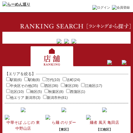
【エリアを絞る】
駅前(6)
駅南(8)
万代(10)
古町(24)
中央区その他(35)
西区(36)
東区(39)
江南区(17)
北区(10)
南区(5)
秋葉区(8)
西蒲区(1)
他エリア 新潟市(3)
新潟市外(81)
中華そば ふじの 東
ら麺 のりダー
麺者 風天 亀田店
中野山店
【東区】
【江南区】