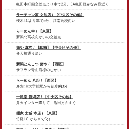
亀田本町四交差点より車で2分、JA亀田郷みなみ様近く
ラーチャン家 女池店 / 【中央区その他】
桜木I.Cより車で5分、江南高校向い
らーめん幸 / 【東区】
新潟北高校向かいの交差点
麺や 真玄 / 【駅南】【中央区その他】
弁天橋通り沿い
新潟とんこつ 猪や / 【西区】
サフラン青山店様のむかい
らーめん 八起 / 【西区】
JR新潟大学前駅から徒歩約3分
一風堂 新潟店 / 【中央区その他】
弁天インター降りて、亀田方面すぐ
麺家 太威 本店 / 【東区】
竹尾I.C.から車で5分